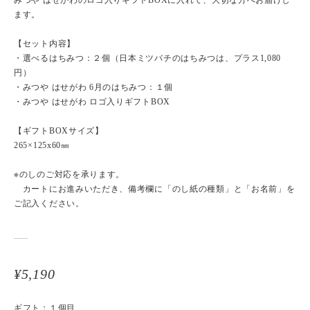
みつや はせがわのロゴ入りギフトBOXに入れて、大切な方へお届けし
ます。
【セット内容】
・選べるはちみつ：２個（日本ミツバチのはちみつは、プラス1,080
円）
・みつや はせがわ 6月のはちみつ：１個
・みつや はせがわ ロゴ入りギフトBOX
【ギフトBOXサイズ】
265×125x60㎜
※のしのご対応を承ります。
カートにお進みいただき、備考欄に「のし紙の種類」と「お名前」を
ご記入ください。
¥5,190
ギフト：１個目